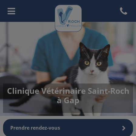
Open con
Page d'accueil de Clinique Vété
Clinique Vétérinaire Saint-Roch
à Gap
Prendre rendez-vous